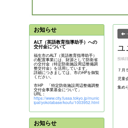
お知らせ
ALT（英語教育指導助手）への
ユ
交付金について
福生市のALT（英語教育指導助手）
投稿日時
の配置事業には、財源として防衛省
の交付金（特定防衛施設周辺整備調
整交付金）を活用しています。
７月
詳細につきましては、市のHPを御覧
ください。
児童
市HP 「特定防衛施設周辺整備調整
集め
交付金事業基金について」
URL：
https://www.city.fussa.tokyo.jp/munic
ipal/yokotabase/koufu/1003952.html
お知らせ