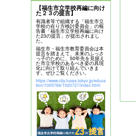
【福生市立学校再編に向け
た２３の提言】
有識者等で組織する「福生市立
学校の在り方検討委員会」の報
告書「福生市立学校再編に向け
た23の提言」が提出されまし
た。
福生市・福生市教育委員会は本
提言を踏まえて、未来のふっさ
っ子のために、50年先を見据え
た市立学校のあるべき姿の具現
化に向けて取り組んでいきま
す。ぜひご覧ください。
https://www.city.fussa.tokyo.jp/educa
tion/1005766/1020727/index.html