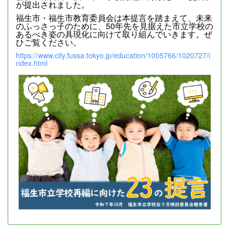
が提出されました。
福生市・福生市教育委員会は本提言を踏まえて、未来
のふっさっ子のために、50年先を見据えた市立学校の
あるべき姿の具現化に向けて取り組んでいきます。ぜ
ひご覧ください。
https://www.city.fussa.tokyo.jp/education/1005766/1020727/i
ndex.html