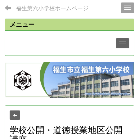
福生第六小学校ホームページ
Toggl
メニュー
学校公開・道徳授業地区公開
講座