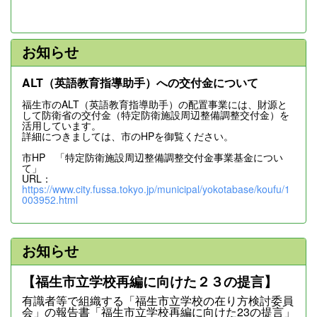
お知らせ
ALT（英語教育指導助手）への交付金について
福生市のALT（英語教育指導助手）の配置事業には、財源と
して防衛省の交付金（特定防衛施設周辺整備調整交付金）を
活用しています。
詳細につきましては、市のHPを御覧ください。
市HP 「特定防衛施設周辺整備調整交付金事業基金につい
て」
URL：
https://www.city.fussa.tokyo.jp/municipal/yokotabase/koufu/1
003952.html
お知らせ
【福生市立学校再編に向けた２３の提言】
有識者等で組織する「福生市立学校の在り方検討委員
会」の報告書「福生市立学校再編に向けた23の提言」