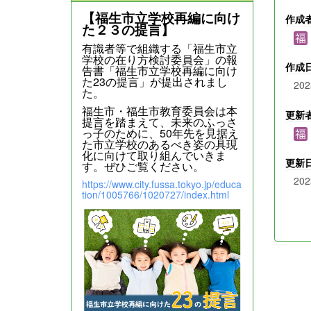
【福生市立学校再編に向け
作成
た２３の提言】
有識者等で組織する「福生市立
学校の在り方検討委員会」の報
作成
告書「福生市立学校再編に向け
た23の提言」が提出されまし
202
た。
福生市・福生市教育委員会は本
更新
提言を踏まえて、未来のふっさ
っ子のために、50年先を見据え
た市立学校のあるべき姿の具現
化に向けて取り組んでいきま
更新
す。ぜひご覧ください。
202
https://www.city.fussa.tokyo.jp/educa
tion/1005766/1020727/index.html