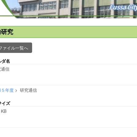
内研究
ファイル一覧へ
ルダ名
究通信
和５年度
>
研究通信
サイズ
 KB