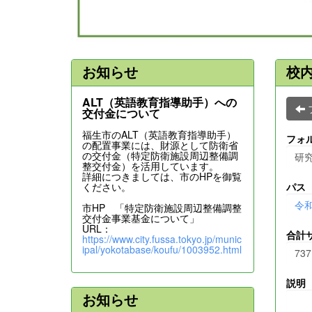
お知らせ
校
ALT（英語教育指導助手）への
交付金について
福生市のALT（英語教育指導助手）
フォ
の配置事業には、財源として防衛省
の交付金（特定防衛施設周辺整備調
研
整交付金）を活用しています。
詳細につきましては、市のHPを御覧
ください。
パス
令
市HP 「特定防衛施設周辺整備調整
交付金事業基金について」
URL：
合計
https://www.city.fussa.tokyo.jp/munic
ipal/yokotabase/koufu/1003952.html
737
説明
お知らせ