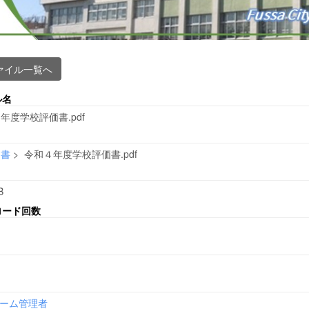
ァイル一覧へ
ル名
年度学校評価書.pdf
文書
>
令和４年度学校評価書.pdf
B
ロード回数
ーム管理者