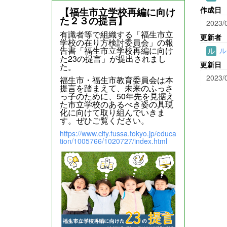
作成日
【福生市立学校再編に向け
た２３の提言】
2023/
有識者等で組織する「福生市立
更新者
学校の在り方検討委員会」の報
告書「福生市立学校再編に向け
ル
た23の提言」が提出されまし
更新日
た。
2023/
福生市・福生市教育委員会は本
提言を踏まえて、未来のふっさ
っ子のために、50年先を見据え
た市立学校のあるべき姿の具現
化に向けて取り組んでいきま
す。ぜひご覧ください。
https://www.city.fussa.tokyo.jp/educa
tion/1005766/1020727/index.html