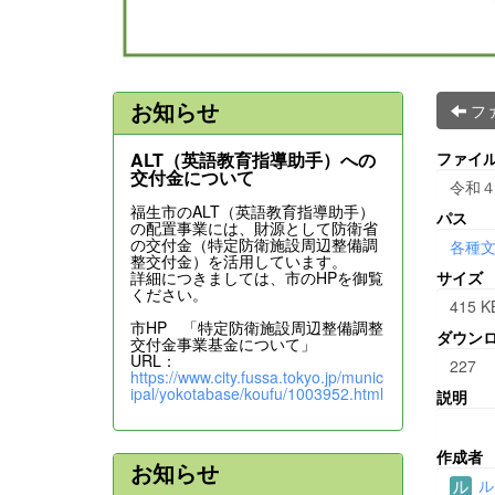
お知らせ
フ
ALT（英語教育指導助手）への
ファイ
交付金について
令和４
福生市のALT（英語教育指導助手）
パス
の配置事業には、財源として防衛省
の交付金（特定防衛施設周辺整備調
各種
整交付金）を活用しています。
詳細につきましては、市のHPを御覧
サイズ
ください。
415 K
市HP 「特定防衛施設周辺整備調整
ダウン
交付金事業基金について」
URL：
227
https://www.city.fussa.tokyo.jp/munic
ipal/yokotabase/koufu/1003952.html
説明
作成者
お知らせ
ル