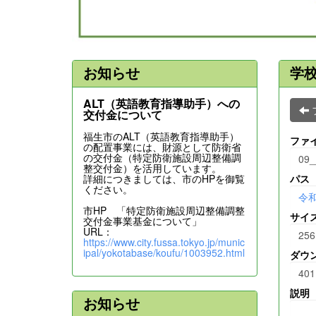
お知らせ
学
ALT（英語教育指導助手）への
交付金について
福生市のALT（英語教育指導助手）
ファ
の配置事業には、財源として防衛省
の交付金（特定防衛施設周辺整備調
09_
整交付金）を活用しています。
詳細につきましては、市のHPを御覧
パス
ください。
令
市HP 「特定防衛施設周辺整備調整
サイ
交付金事業基金について」
URL：
256
https://www.city.fussa.tokyo.jp/munic
ipal/yokotabase/koufu/1003952.html
ダウ
401
説明
お知らせ