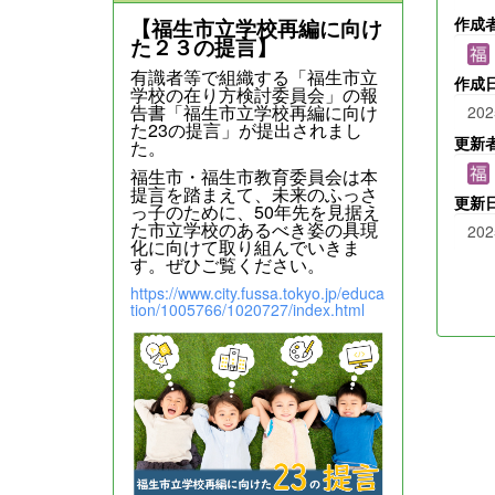
作成
【福生市立学校再編に向け
た２３の提言】
有識者等で組織する「福生市立
作成
学校の在り方検討委員会」の報
告書「福生市立学校再編に向け
202
た23の提言」が提出されまし
更新
た。
福生市・福生市教育委員会は本
提言を踏まえて、未来のふっさ
更新
っ子のために、50年先を見据え
た市立学校のあるべき姿の具現
202
化に向けて取り組んでいきま
す。ぜひご覧ください。
https://www.city.fussa.tokyo.jp/educa
tion/1005766/1020727/index.html