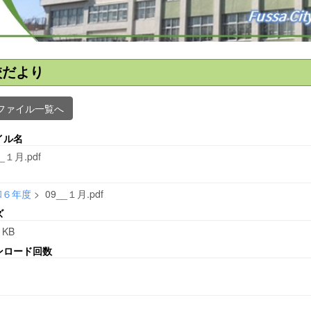
校だより
ファイル一覧へ
イル名
_１月.pdf
和６年度
>
09__１月.pdf
ズ
 KB
ンロード回数