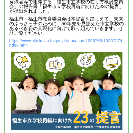
有識者等で組織する「福生市立学校の在り方検討委員
会」の報告書「福生市立学校再編に向けた23の提言」
が提出されました。
福生市・福生市教育委員会は本提言を踏まえて、未来
のふっさっ子のために、50年先を見据えた市立学校の
あるべき姿の具現化に向けて取り組んでいきます。ぜ
ひご覧ください。
https://www.city.fussa.tokyo.jp/education/1005766/1020727/i
ndex.html