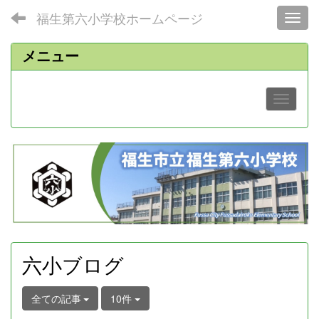
福生第六小学校ホームページ
Toggl
メニュー
六小ブログ
全ての記事
10件