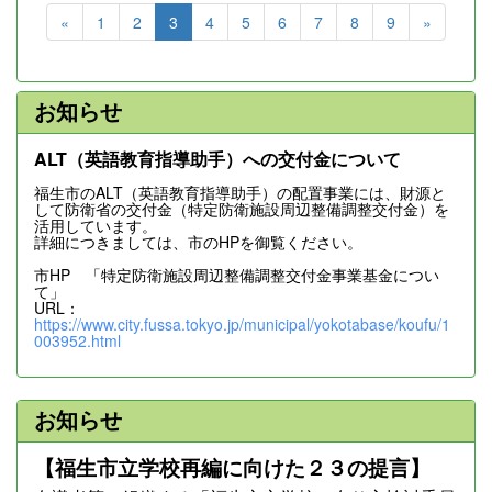
«
1
2
3
4
5
6
7
8
9
»
お知らせ
ALT（英語教育指導助手）への交付金について
福生市のALT（英語教育指導助手）の配置事業には、財源と
して防衛省の交付金（特定防衛施設周辺整備調整交付金）を
活用しています。
詳細につきましては、市のHPを御覧ください。
市HP 「特定防衛施設周辺整備調整交付金事業基金につい
て」
URL：
https://www.city.fussa.tokyo.jp/municipal/yokotabase/koufu/1
003952.html
お知らせ
【福生市立学校再編に向けた２３の提言】