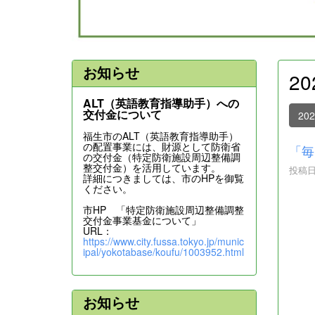
お知らせ
2
ALT（英語教育指導助手）への
交付金について
20
福生市のALT（英語教育指導助手）
の配置事業には、財源として防衛省
「毎
の交付金（特定防衛施設周辺整備調
整交付金）を活用しています。
投稿日時
詳細につきましては、市のHPを御覧
ください。
市HP 「特定防衛施設周辺整備調整
交付金事業基金について」
URL：
https://www.city.fussa.tokyo.jp/munic
ipal/yokotabase/koufu/1003952.html
お知らせ