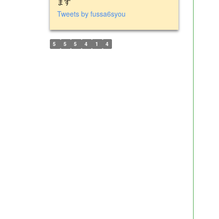
ます
Tweets by fussa6syou
5
5
5
4
1
4