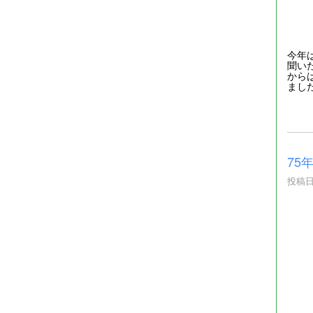
今年
聞い
から
まし
75
投稿日時