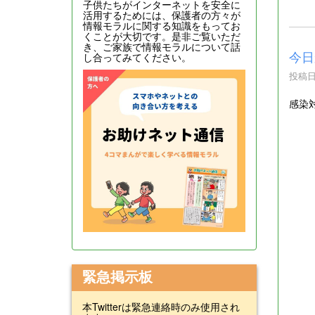
子供たちがインターネットを安全に
活用するためには、保護者の方々が
情報モラルに関する知識をもってお
くことが大切です。是非ご覧いただ
き、ご家族で情報モラルについて話
今日
し合ってみてください。
投稿日時
感染
緊急掲示板
本Twitterは緊急連絡時のみ使用され