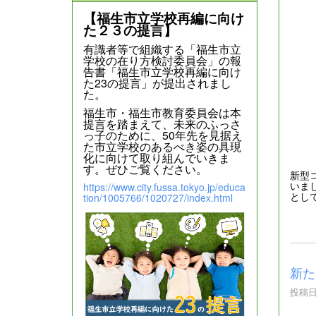
【福生市立学校再編に向け
た２３の提言】
有識者等で組織する「福生市立
学校の在り方検討委員会」の報
告書「福生市立学校再編に向け
た23の提言」が提出されまし
た。
福生市・福生市教育委員会は本
提言を踏まえて、未来のふっさ
っ子のために、50年先を見据え
た市立学校のあるべき姿の具現
化に向けて取り組んでいきま
す。ぜひご覧ください。
新型
いま
https://www.city.fussa.tokyo.jp/educa
とし
tion/1005766/1020727/index.html
新た
投稿日時