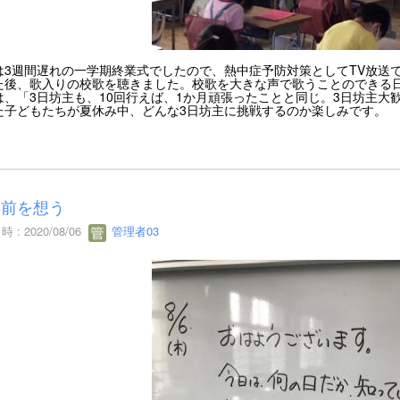
は3週間遅れの一学期終業式でしたので、熱中症予防対策としてTV放送
た後、歌入りの校歌を聴きました。校歌を大きな声で歌うことのできる
は、「3日坊主も、10回行えば、1か月頑張ったことと同じ。3日坊主大
た子どもたちが夏休み中、どんな3日坊主に挑戦するのか楽しみです。
年前を想う
 : 2020/08/06
管理者03