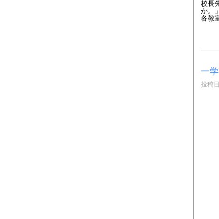
校長
か。
各教
一学
投稿日時