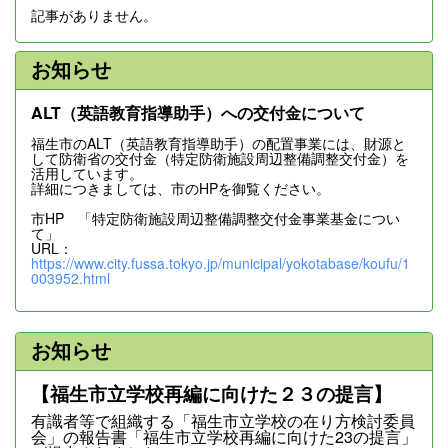
記事がありません。
お知らせ
ALT（英語教育指導助手）への交付金について
福生市のALT（英語教育指導助手）の配置事業には、財源と
して防衛省の交付金（特定防衛施設周辺整備調整交付金）を
活用しています。
詳細につきましては、市のHPを御覧ください。
市HP 「特定防衛施設周辺整備調整交付金事業基金につい
て」
URL：
https://www.city.fussa.tokyo.jp/municipal/yokotabase/koufu/1
003952.html
お知らせ
【福生市立学校再編に向けた２３の提言】
有識者等で組織する「福生市立学校の在り方検討委員
会」の報告書「福生市立学校再編に向けた23の提言」