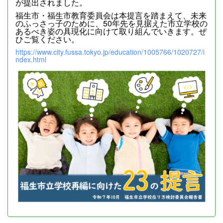
が提出されました。
福生市・福生市教育委員会は本提言を踏まえて、未来
のふっさっ子のために、50年先を見据えた市立学校の
あるべき姿の具現化に向けて取り組んでいきます。ぜ
ひご覧ください。
https://www.city.fussa.tokyo.jp/education/1005766/1020727/i
ndex.html