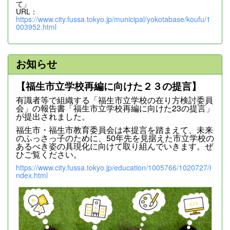
て」
URL：
https://www.city.fussa.tokyo.jp/municipal/yokotabase/koufu/1
003952.html
お知らせ
【福生市立学校再編に向けた２３の提言】
有識者等で組織する「福生市立学校の在り方検討委員
会」の報告書「福生市立学校再編に向けた23の提言」
が提出されました。
福生市・福生市教育委員会は本提言を踏まえて、未来
のふっさっ子のために、50年先を見据えた市立学校の
あるべき姿の具現化に向けて取り組んでいきます。ぜ
ひご覧ください。
https://www.city.fussa.tokyo.jp/education/1005766/1020727/i
ndex.html