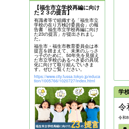
【福生市立学校再編に向け
た２３の提言】
有識者等で組織する「福生市立
学校の在り方検討委員会」の報
告書「福生市立学校再編に向け
た23の提言」が提出されまし
た。
福生市・福生市教育委員会は本
提言を踏まえて、未来のふっさ
っ子のために、50年先を見据え
た市立学校のあるべき姿の具現
化に向けて取り組んでいきま
す。ぜひご覧ください。
https://www.city.fussa.tokyo.jp/educa
tion/1005766/1020727/index.html
学
令
令和