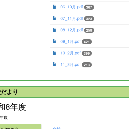
06_10月.pdf
367
07_11月.pdf
323
08_12月.pdf
258
09_1月.pdf
421
10_2月.pdf
399
11_3月.pdf
213
校だより
和8年度
8年度
名前