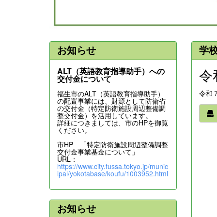
お知らせ
学
令
ALT（英語教育指導助手）への
交付金について
令和
福生市のALT（英語教育指導助手）
の配置事業には、財源として防衛省
の交付金（特定防衛施設周辺整備調
整交付金）を活用しています。
詳細につきましては、市のHPを御覧
ください。
市HP 「特定防衛施設周辺整備調整
交付金事業基金について」
URL：
https://www.city.fussa.tokyo.jp/munic
ipal/yokotabase/koufu/1003952.html
お知らせ