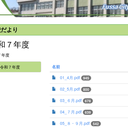
校だより
和７年度
７年度
名前
令和７年度
01_4月.pdf
945
02_5月.pdf
800
03_６月.pdf
678
04_７月.pdf
639
05_８・９月.pdf
542