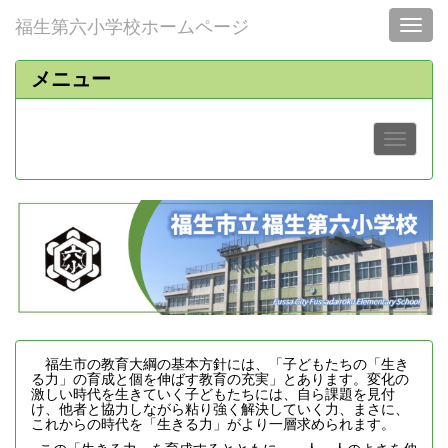
福生第六小学校ホームページ
Toggl
メニュー
福生市の教育大綱の基本方針には、「子どもたちの「生き
る力」の育成と個を伸ばす教育の充実」とあります。変化の
激しい時代を生きていく子どもたちには、自ら課題を見付
け、他者と協力しながら粘り強く解決していく力、まさに、
これからの時代を「生きる力」がより一層求められます。
この「生きる力」を育成するとともに、一人一人のよさを伸