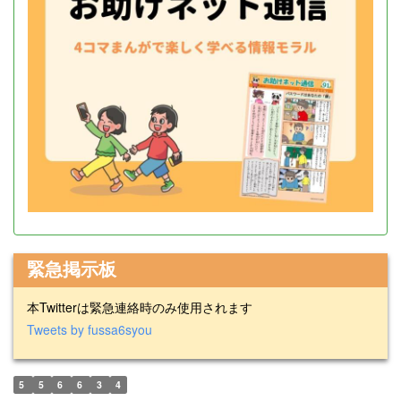
緊急掲示板
本Twitterは緊急連絡時のみ使用されます
Tweets by fussa6syou
5
5
6
6
3
4