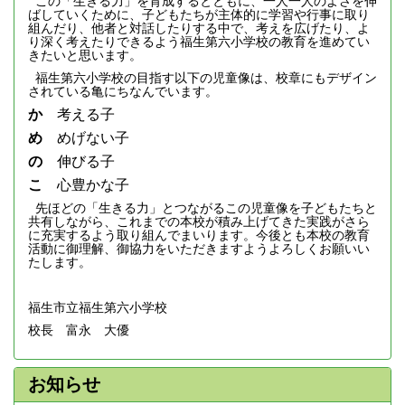
ばしていくために、子どもたちが主体的に学習や行事に取り
組んだり、他者と対話したりする中で、考えを広げたり、よ
り深く考えたりできるよう福生第六小学校の教育を進めてい
きたいと思います。
福生第六小学校の目指す以下の児童像は、校章にもデザイン
されている亀にちなんでいます。
か
考える子
め
めげない子
の
伸びる子
こ
心豊かな子
先ほどの「生きる力」とつながるこの児童像を子どもたちと
共有しながら、これまでの本校が積み上げてきた実践がさら
に充実するよう取り組んでまいります。今後とも本校の教育
活動に御理解、御協力をいただきますようよろしくお願いい
たします。
福生市立福生第六小学校
校長 富永 大優
お知らせ