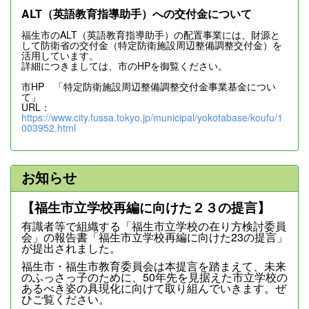
ALT（英語教育指導助手）への交付金について
福生市のALT（英語教育指導助手）の配置事業には、財源と
して防衛省の交付金（特定防衛施設周辺整備調整交付金）を
活用しています。
詳細につきましては、市のHPを御覧ください。
市HP 「特定防衛施設周辺整備調整交付金事業基金につい
て」
URL：
https://www.city.fussa.tokyo.jp/municipal/yokotabase/koufu/1
003952.html
お知らせ
【福生市立学校再編に向けた２３の提言】
有識者等で組織する「福生市立学校の在り方検討委員
会」の報告書「福生市立学校再編に向けた23の提言」
が提出されました。
福生市・福生市教育委員会は本提言を踏まえて、未来
のふっさっ子のために、50年先を見据えた市立学校の
あるべき姿の具現化に向けて取り組んでいきます。ぜ
ひご覧ください。