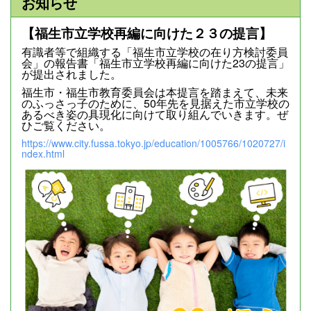
お知らせ
【福生市立学校再編に向けた２３の提言】
有識者等で組織する「福生市立学校の在り方検討委員
会」の報告書「福生市立学校再編に向けた23の提言」
が提出されました。
福生市・福生市教育委員会は本提言を踏まえて、未来
のふっさっ子のために、50年先を見据えた市立学校の
あるべき姿の具現化に向けて取り組んでいきます。ぜ
ひご覧ください。
https://www.city.fussa.tokyo.jp/education/1005766/1020727/i
ndex.html