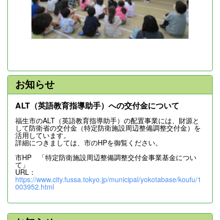
お知らせ
ALT（英語教育指導助手）への交付金について
福生市のALT（英語教育指導助手）の配置事業には、財源と
して防衛省の交付金（特定防衛施設周辺整備調整交付金）を
活用しています。
詳細につきましては、市のHPを御覧ください。
市HP 「特定防衛施設周辺整備調整交付金事業基金につい
て」
URL：
https://www.city.fussa.tokyo.jp/municipal/yokotabase/koufu/1
003952.html