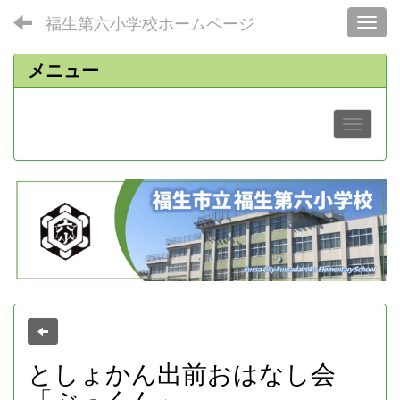
福生第六小学校ホームページ
Toggl
メニュー
としょかん出前おはなし会
「ぶっくん」